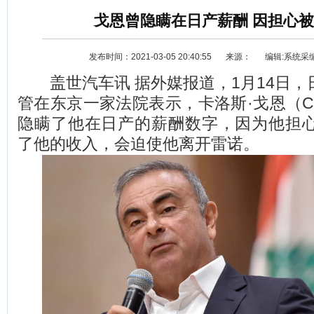
戈恩曾隐瞒在日产薪酬 因担心
发布时间：2021-03-05 20:40:55
来源：
编辑:系统采
盖世汽车讯 据外媒报道，1月14日，
管在东京一家法院表示，卡洛斯·戈恩（Carl
隐瞒了他在日产的薪酬数字，因为他担
了他的收入，会迫使他离开雷诺。
资讯
选车