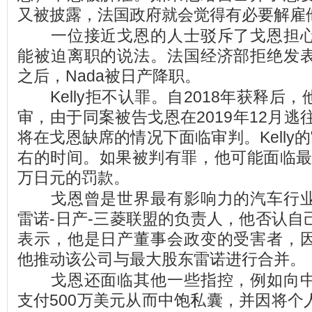
又被披露，法国政府就会觉得有必要解雇
一位接近戈恩的人士驳斥了戈恩担心
能被迫离职的说法。法国经济部拒绝发
之后，Nada被日产降职。
Kelly拒不认罪。自2018年获释后
审，由于同案被告戈恩在2019年12月逃往
将在戈恩缺席的情况下面临审判。Kelly
右的时间。如果被判有罪，他可能面临最高
万日元的罚款。
戈恩曾是世界最有影响力的汽车行业
雷诺-日产-三菱联盟的负责人，他否认自
表示，他是日产董事会政变的受害者，
他推动该公司与最大股东雷诺进行合并。
戈恩还面临其他一些指控，例如向中
支付500万美元从而中饱私囊，并因将个