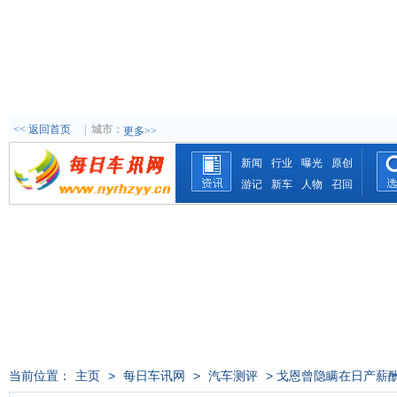
<< 返回首页
|
城市：
更多>>
新闻
行业
曝光
原创
游记
新车
人物
召回
当前位置：
主页
>
每日车讯网
>
汽车测评
> 戈恩曾隐瞒在日产薪