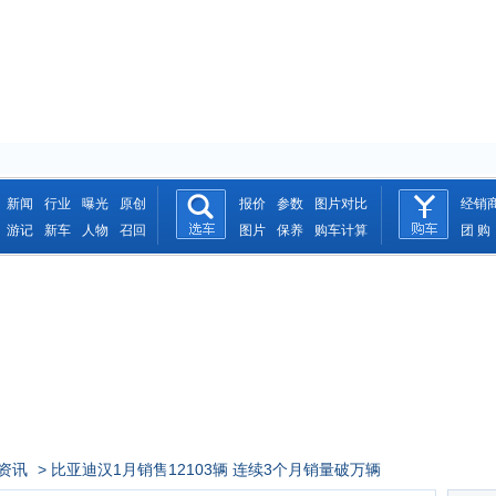
新闻
行业
曝光
原创
报价
参数
图片对比
经销
游记
新车
人物
召回
图片
保养
购车计算
团 购
资讯
> 比亚迪汉1月销售12103辆 连续3个月销量破万辆