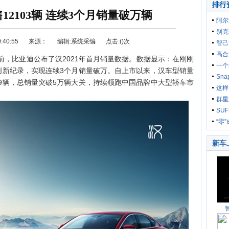
排行
12103辆 连续3个月销量破万辆
阿尔
别克
40:55
来源：
编辑:系统采编
点击:(
)次
智己
高合
前，比亚迪公布了汉2021年首月销量数据。数据显示：在刚刚
四车
一个
再创新纪录，实现连续3个月销量破万。自上市以来，汉车型销量
Sn
59辆，总销量突破5万辆大关，持续领跑中国品牌中大型轿车市
能
这样
群星
选车
购车
刚、
SU
路
“零
新车