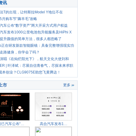
资讯
法T的出现，让特斯拉Model Y地位不在
5月购车节“薅羊毛”攻略
汽车公布“数字资产”两大开采方式用户权益
汽车发布1000公里电池包升能服务及HiPhi X
型
提升颜值的简单方法，很多人都忽略了
ap正在研发新款智能眼镜：具备完整增强现实功
走路健身，你学会了吗？
演唱《在灿烂阳光下》，航天文化大使刘和
保养
乌兰
FER | 叶泽斌：尽展自信青春气，尽探未来求职
”成本创业？CLG9075E助您飞黄腾达！
上市
更多
智己汽车公布“数字资产
高合汽车发布1000公里电